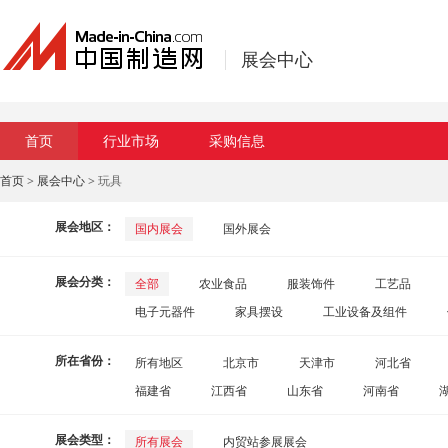
展会中心
首页
行业市场
采购信息
首页
>
展会中心
> 玩具
展会地区：
国内展会
国外展会
展会分类：
全部
农业食品
服装饰件
工艺品
电子元器件
家具摆设
工业设备及组件
运动健身和休闲娱乐
纺织
五金工具
玩
所在省份：
所有地区
北京市
天津市
河北省
福建省
江西省
山东省
河南省
自治区
陕西省
甘肃省
青海省
展会类型：
所有展会
内贸站参展展会