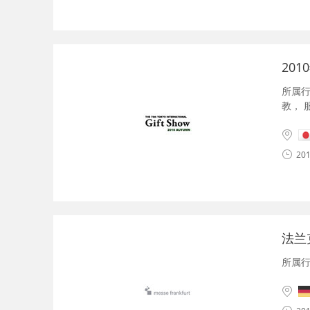
20
所属
教
，
201
法兰
所属