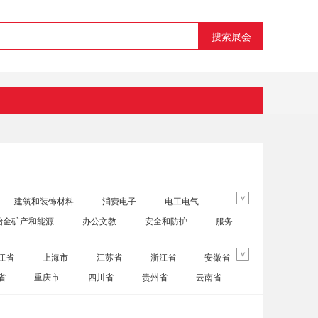
搜索展会
建筑和装饰材料
消费电子
电工电气
>
冶金矿产和能源
办公文教
安全和防护
服务
江省
上海市
江苏省
浙江省
安徽省
>
省
重庆市
四川省
贵州省
云南省
特别行政区
中国台湾