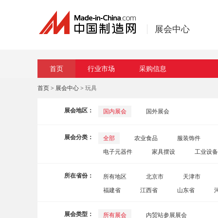
展会中心
首页
行业市场
采购信息
首页
>
展会中心
> 玩具
展会地区：
国内展会
国外展会
展会分类：
全部
农业食品
服装饰件
电子元器件
家具摆设
工业设备
运动健身和休闲娱乐
纺织
五金
所在省份：
所有地区
北京市
天津市
福建省
江西省
山东省
自治区
陕西省
甘肃省
展会类型：
所有展会
内贸站参展展会