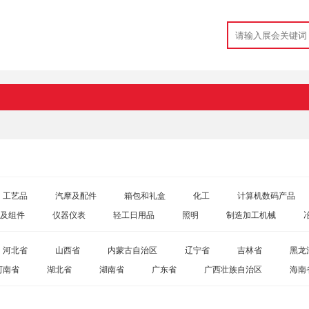
工艺品
汽摩及配件
箱包和礼盒
化工
计算机数码产品
及组件
仪器仪表
轻工日用品
照明
制造加工机械
工具
玩具
交通运输
包装、印刷用品
河北省
山西省
内蒙古自治区
辽宁省
吉林省
黑龙
河南省
湖北省
湖南省
广东省
广西壮族自治区
海南
青海省
宁夏回族自治区
新疆 自治区
香港特别行政区
澳门